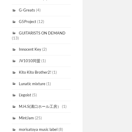
G-Greats
(4)
G5Project
(12)
GUITARISTS ON DEMAND
(13)
Innocent Key
(2)
JV1010同盟
(1)
Kito Kito Brother2!
(1)
Lunatic mixture
(1)
L’egoist
(5)
M.H.S(溝口ホール工房）
(1)
MintJam
(25)
morisatoya music label
(8)