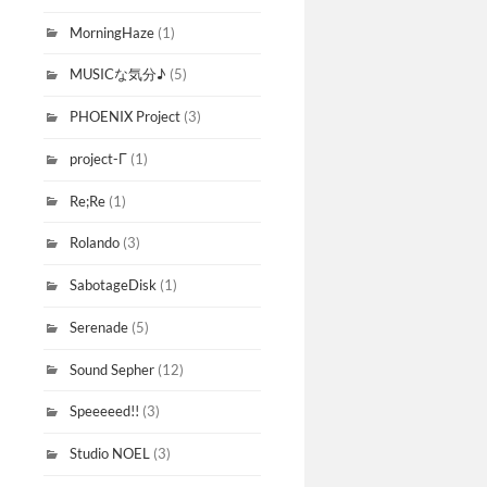
MorningHaze
(1)
MUSICな気分♪
(5)
PHOENIX Project
(3)
project-Γ
(1)
Re;Re
(1)
Rolando
(3)
SabotageDisk
(1)
Serenade
(5)
Sound Sepher
(12)
Speeeeed!!
(3)
Studio NOEL
(3)