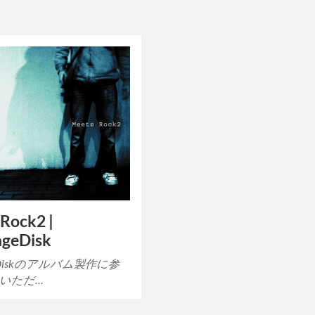
Rock2 |
ageDisk
ageDiskのアルバム製作に参
いただ…