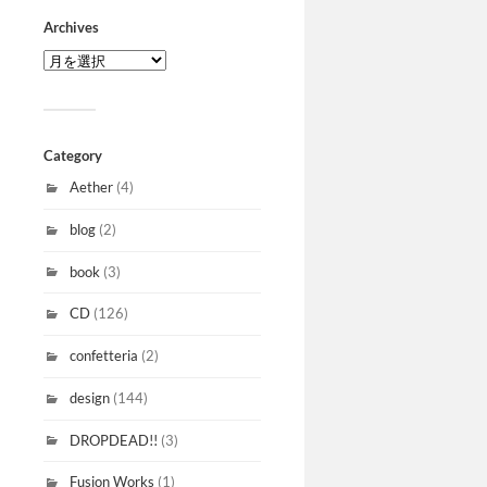
Archives
Category
Aether
(4)
blog
(2)
book
(3)
CD
(126)
confetteria
(2)
design
(144)
DROPDEAD!!
(3)
Fusion Works
(1)