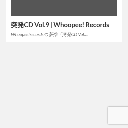
突発CD Vol.9 | Whoopee! Records
Whoopee!recordsの新作「突発CD Vol….