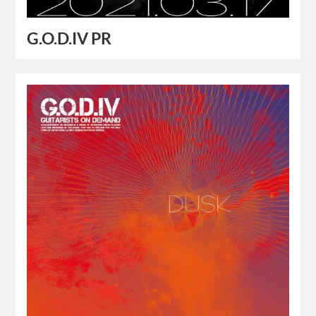
G.O.D.IV PR