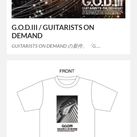
G.O.D.III / GUITARISTS ON
DEMAND
GUITARISTS ON DEMAND の新作、「G….