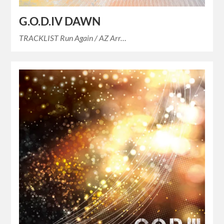
G.O.D.IV DAWN
TRACKLIST Run Again / AZ Arr…