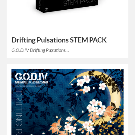
Drifting Pulsations STEM PACK
G.O.D.IV Drifting Pu;sations…