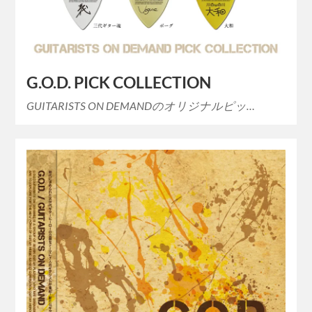
G.O.D. PICK COLLECTION
GUITARISTS ON DEMANDのオリジナルピッ…