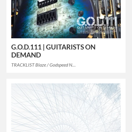
G.O.D.111 | GUITARISTS ON
DEMAND
TRACKLIST Blaze / Godspeed N…