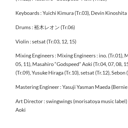
Keyboards : Yuichi Kimura (Tr.03), Devin Kinoshita 
Drums : 裕木レオン (Tr.06)
Violin : setsat (Tr.03, 12, 15)
Mixing Engineers : Mixing Engineers : ino. (Tr.01), 
05, 11), Masahiro “Godspeed” Aoki (Tr.04, 07, 08, 15
(Tr.09), Yusuke Hiraga (Tr.10), setsat (Tr.12), Sebon (
Mastering Engineer : Yasuji Yasman Maeda (Berni
Art Director : swingwings (morisatoya music labe
Aoki