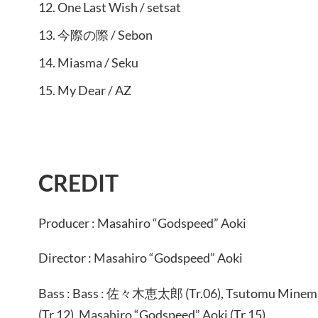
One Last Wish / setsat
今際の際 / Sebon
Miasma / Seku
My Dear / AZ
CREDIT
Producer : Masahiro “Godspeed” Aoki
Director : Masahiro “Godspeed” Aoki
Bass : Bass : 佐々木恵太郎 (Tr.06), Tsutomu Minemat
(Tr.12), Masahiro “Godspeed” Aoki (Tr.15)