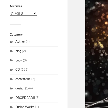
Archives
Category
Aether
(4)
blog
(2)
book
(3)
CD
(126)
confetteria
(2)
design
(144)
DROPDEAD!!
(3)
Fusion Works
(1)