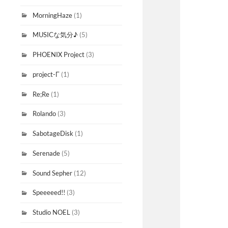
MorningHaze
(1)
MUSICな気分♪
(5)
PHOENIX Project
(3)
project-Γ
(1)
Re;Re
(1)
Rolando
(3)
SabotageDisk
(1)
Serenade
(5)
Sound Sepher
(12)
Speeeeed!!
(3)
Studio NOEL
(3)