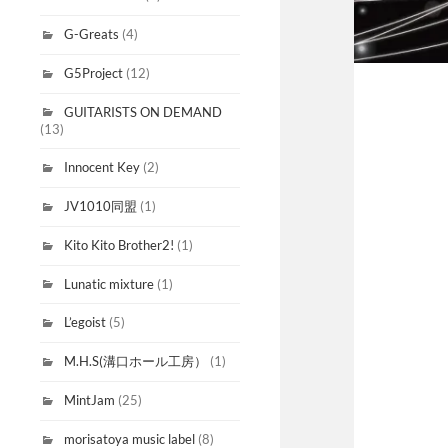
G-Greats
(4)
G5Project
(12)
GUITARISTS ON DEMAND
(13)
Innocent Key
(2)
JV1010同盟
(1)
Kito Kito Brother2!
(1)
Lunatic mixture
(1)
L’egoist
(5)
M.H.S(溝口ホール工房）
(1)
MintJam
(25)
morisatoya music label
(8)