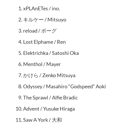
xPLAnETes / ino.
キルケー / Mitsuyo
reload / ボーグ
Lost Elphame / Ren
Elektrichka / Satoshi Oka
Menthol / Mayer
かけら / Zenko Mitsuya
Odyssey / Masahiro “Godspeed” Aoki
The Sprawl / Alfie Bradic
Advent / Yusuke Hiraga
Saw A York / 大和