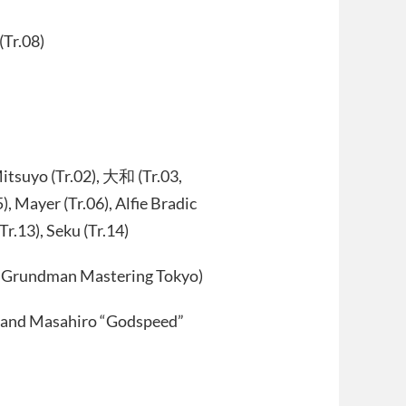
(Tr.08)
Mitsuyo (Tr.02), 大和 (Tr.03,
), Mayer (Tr.06), Alfie Bradic
Tr.13), Seku (Tr.14)
e Grundman Mastering Tokyo)
l) and Masahiro “Godspeed”