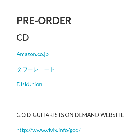
PRE-ORDER
CD
Amazon.co.jp
タワーレコード
DiskUnion
G.O.D. GUITARISTS ON DEMAND WEBSITE
http://www.vivix.info/god/