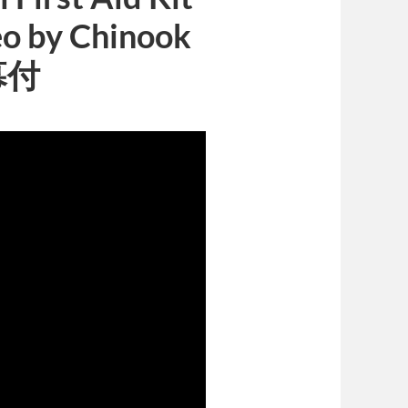
eo by Chinook
幕付