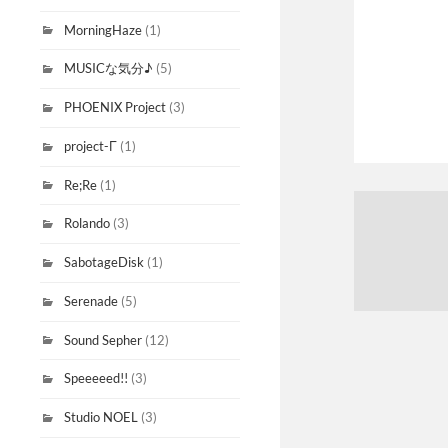
MorningHaze
(1)
MUSICな気分♪
(5)
PHOENIX Project
(3)
project-Γ
(1)
Re;Re
(1)
Rolando
(3)
SabotageDisk
(1)
Serenade
(5)
Sound Sepher
(12)
Speeeeed!!
(3)
Studio NOEL
(3)