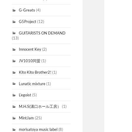
G-Greats
(4)
G5Project
(12)
GUITARISTS ON DEMAND
(13)
Innocent Key
(2)
JV1010同盟
(1)
Kito Kito Brother2!
(1)
Lunatic mixture
(1)
L’egoist
(5)
M.H.S(溝口ホール工房）
(1)
MintJam
(25)
morisatoya music label
(8)