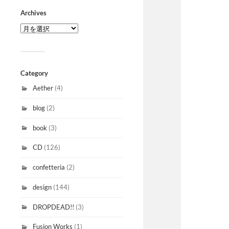
Archives
Category
Aether
(4)
blog
(2)
book
(3)
CD
(126)
confetteria
(2)
design
(144)
DROPDEAD!!
(3)
Fusion Works
(1)