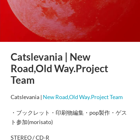
Catslevania | New
Road,Old Way.Project
Team
Catslevania |
New Road,Old Way.Project Team
・ブックレット・印刷物編集・pop製作・ゲス
ト参加(morisato)
STEREO / CD-R