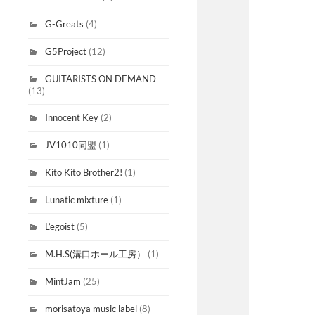
G-Greats
(4)
G5Project
(12)
GUITARISTS ON DEMAND
(13)
Innocent Key
(2)
JV1010同盟
(1)
Kito Kito Brother2!
(1)
Lunatic mixture
(1)
L’egoist
(5)
M.H.S(溝口ホール工房）
(1)
MintJam
(25)
morisatoya music label
(8)