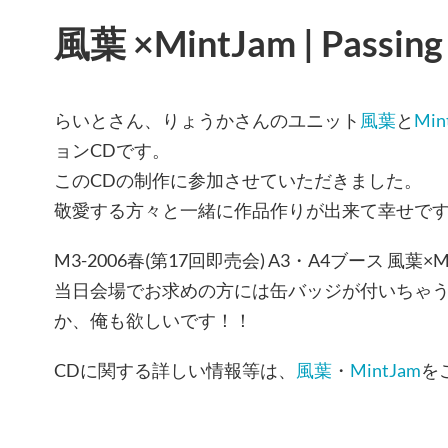
風葉 ×MintJam | Passing
らいとさん、りょうかさんのユニット
風葉
と
Min
ョンCDです。
このCDの制作に参加させていただきました。
敬愛する方々と一緒に作品作りが出来て幸せで
M3-2006春(第17回即売会) A3・A4ブース 風葉
当日会場でお求めの方には缶バッジが付いちゃ
か、俺も欲しいです！！
CDに関する詳しい情報等は、
風葉
・
MintJam
を