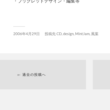
・ブックレットデザイン・編集等
2006年4月29日
投稿先
CD
,
design
,
MintJam
,
風葉
← 過去の投稿へ