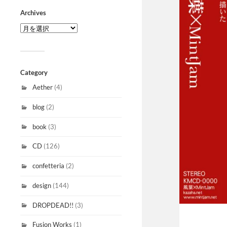
Archives
Category
Aether
(4)
blog
(2)
book
(3)
CD
(126)
confetteria
(2)
design
(144)
DROPDEAD!!
(3)
Fusion Works
(1)