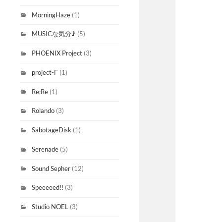
MorningHaze
(1)
MUSICな気分♪
(5)
PHOENIX Project
(3)
project-Γ
(1)
Re;Re
(1)
Rolando
(3)
SabotageDisk
(1)
Serenade
(5)
Sound Sepher
(12)
Speeeeed!!
(3)
Studio NOEL
(3)