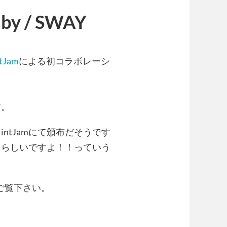
 by / SWAY
tJam
による初コラボレーシ
す。
×MintJamにて頒布だそうです
うらしいですよ！！っていう
ご覧下さい。