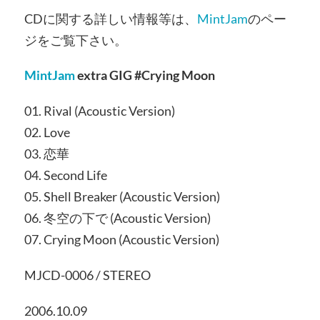
CDに関する詳しい情報等は、
MintJam
のペー
ジをご覧下さい。
MintJam
extra GIG #Crying Moon
01. Rival (Acoustic Version)
02. Love
03. 恋華
04. Second Life
05. Shell Breaker (Acoustic Version)
06. 冬空の下で (Acoustic Version)
07. Crying Moon (Acoustic Version)
MJCD-0006 / STEREO
2006.10.09