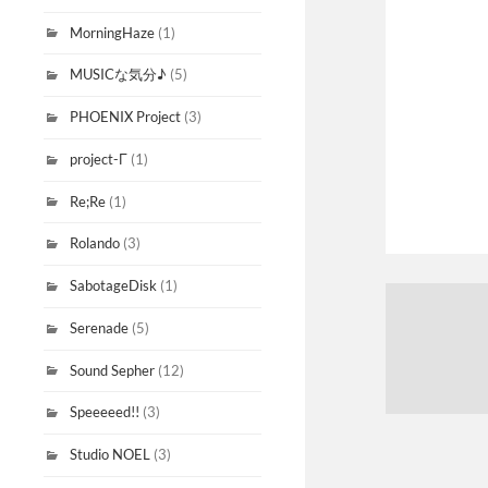
MorningHaze
(1)
MUSICな気分♪
(5)
PHOENIX Project
(3)
project-Γ
(1)
Re;Re
(1)
Rolando
(3)
SabotageDisk
(1)
Serenade
(5)
Sound Sepher
(12)
Speeeeed!!
(3)
Studio NOEL
(3)