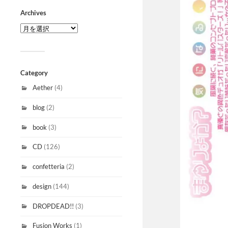
Archives
Category
Aether
(4)
blog
(2)
book
(3)
CD
(126)
confetteria
(2)
design
(144)
DROPDEAD!!
(3)
Fusion Works
(1)