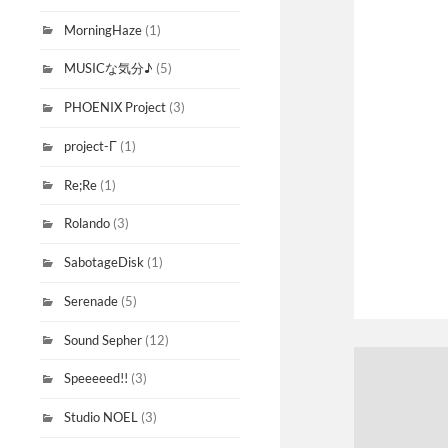
MorningHaze
(1)
MUSICな気分♪
(5)
PHOENIX Project
(3)
project-Γ
(1)
Re;Re
(1)
Rolando
(3)
SabotageDisk
(1)
Serenade
(5)
Sound Sepher
(12)
Speeeeed!!
(3)
Studio NOEL
(3)