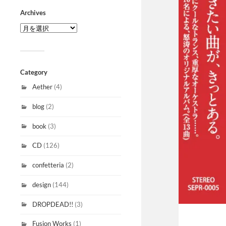
Archives
Category
Aether
(4)
blog
(2)
book
(3)
CD
(126)
confetteria
(2)
design
(144)
DROPDEAD!!
(3)
Fusion Works
(1)