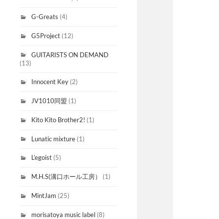
G-Greats
(4)
G5Project
(12)
GUITARISTS ON DEMAND
(13)
Innocent Key
(2)
JV1010同盟
(1)
Kito Kito Brother2!
(1)
Lunatic mixture
(1)
L’egoist
(5)
M.H.S(溝口ホール工房）
(1)
MintJam
(25)
morisatoya music label
(8)