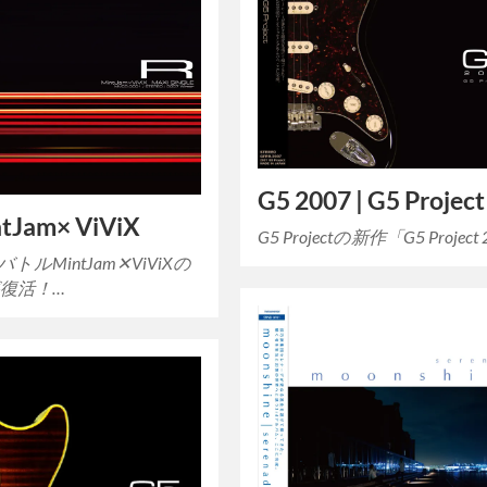
G5 2007 | G5 Project
ntJam× ViViX
G5 Projectの新作「G5 Project
トルMintJam✕ViViXの
復活！…