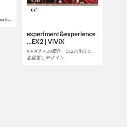
oriz…
experiment&experience
…EX2 | ViViX
ViViXさんの新作、EX2の制作に、
森里屋もデザイン…