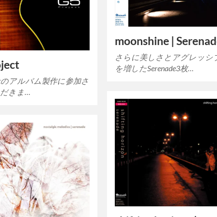
moonshine | Serena
さらに美しさとアグレッシ
ject
を増したSerenade3枚…
ojectのアルバム製作に参加さ
だきま…