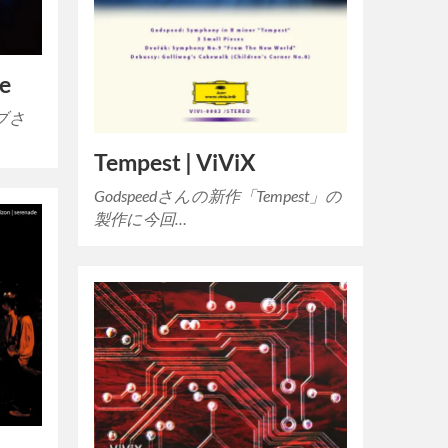
de
ブさ
Tempest | ViViX
Godspeedさんの新作「Tempest」の
製作に今回…