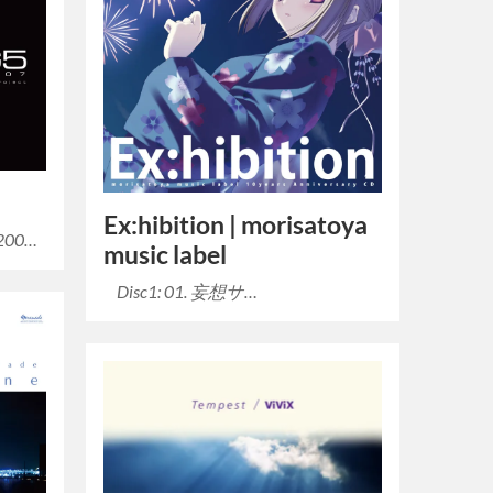
Ex:hibition | morisatoya
 200…
music label
Disc1: 01. 妄想サ…