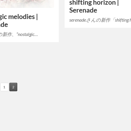
shifting horizon |
Serenade
gic melodies |
serenadeさんの新作「shifting h
ade
eの新作、”nostalgic…
1
2