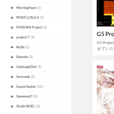
MorningHaze
(1)
MUSICな気分♪
(5)
PHOENIX Project
(3)
G5 Pro
project-Γ
(1)
G5 Pr
Re;Re
(1)
せていた
Rolando
(3)
SabotageDisk
(1)
Serenade
(5)
Sound Sepher
(12)
Speeeeed!!
(3)
Studio NOEL
(3)