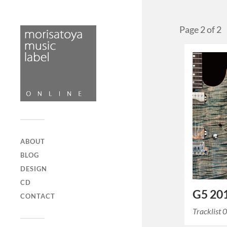
Page 2 of 2
ABOUT
BLOG
DESIGN
CD
G5 201
CONTACT
Tracklist