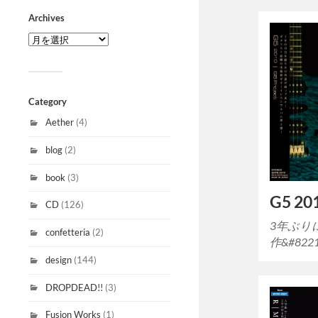
Archives
Category
Aether
(4)
blog
(2)
book
(3)
G5 201
CD
(126)
3年ぶりに
confetteria
(2)
作&#822
design
(144)
DROPDEAD!!
(3)
Fusion Works
(1)