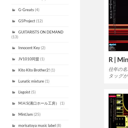
G-Greats
(4)
G5Project
(12)
GUITARISTS ON DEMAND
(13)
Innocent Key
(2)
R | Mi
JV1010同盟
(1)
往年の名バ
Kito Kito Brother2!
(1)
タッグが
Lunatic mixture
(1)
L’egoist
(5)
M.H.S(溝口ホール工房）
(1)
MintJam
(25)
morisatoya music label
(8)