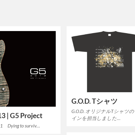
G.O.D. Tシャツ
G.O.D. オリジナルTシャツ
3 | G5 Project
インを担当しました…
 01 Dying to surviv…