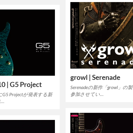
growl | Serenade
0 | G5 Project
Serenadeの新作「growl」の
参加させてい…
G5 Projectが発表する新
1…