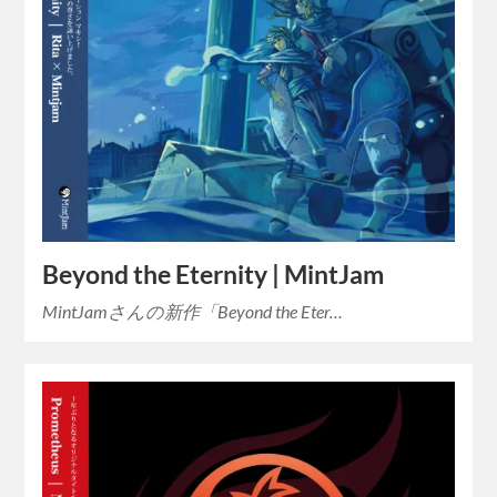
Beyond the Eternity | MintJam
MintJamさんの新作「Beyond the Eter…