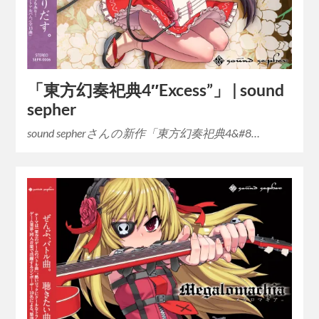
「東方幻奏祀典4″Excess”」 | sound
sepher
sound sepherさんの新作「東方幻奏祀典4&#8…