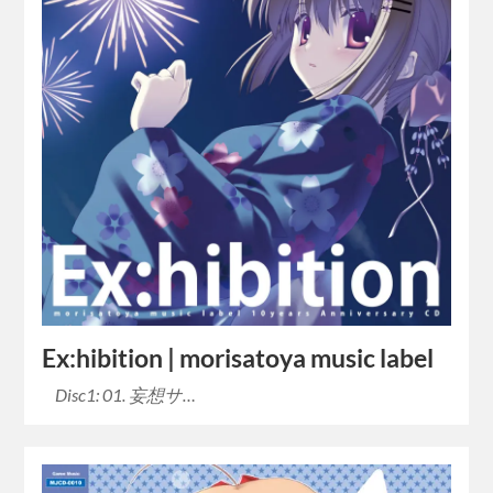
Ex:hibition | morisatoya music label
Disc1: 01. 妄想サ…