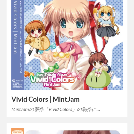
Vivid Colors | MintJam
MintJamの新作「Vivid Colors」の制作に…