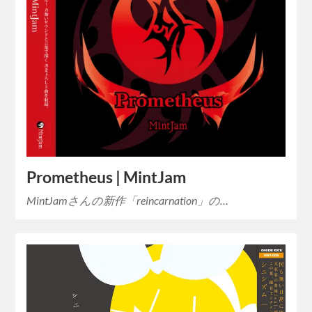
Prometheus | MintJam
MintJamさんの新作「reincarnation」の…