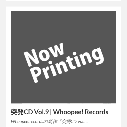
突発CD Vol.9 | Whoopee! Records
Whoopee!recordsの新作「突発CD Vol….