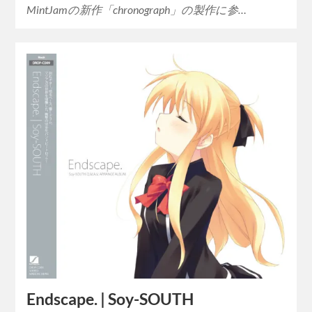
MintJamの新作「chronograph」の製作に参…
Endscape. | Soy-SOUTH