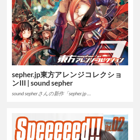
sepher.jp東方アレンジコレクショ
ンIII | sound sepher
sound sepherさんの新作「sepher.jp …