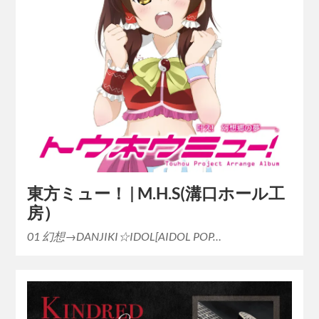
東方ミュー！ | M.H.S(溝口ホール工
房）
01 幻想→DANJIKI☆IDOL[AIDOL POP…