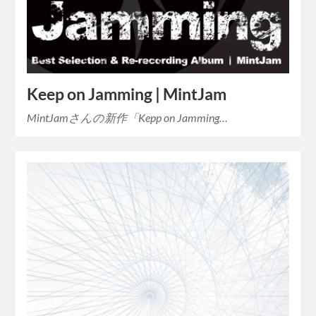
Keep on Jamming | MintJam
MintJamさんの新作「Kepp on Jamming…