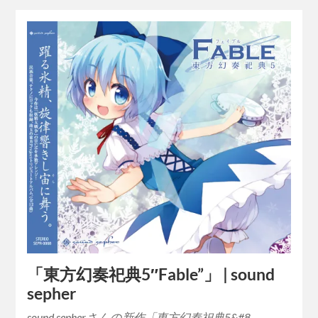
「東方幻奏祀典5″Fable”」 | sound
sepher
sound sepherさんの新作「東方幻奏祀典5&#8…