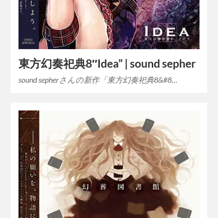
東方幻奏祀典8″Idea” | sound sepher
sound sepherさんの新作「東方幻奏祀典8&#8…