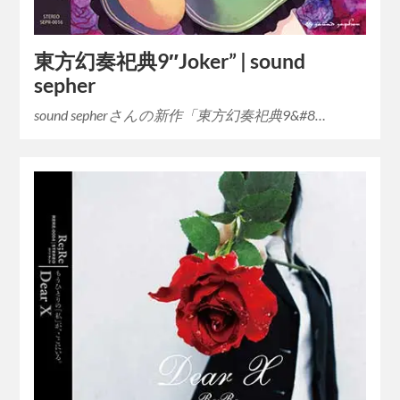
東方幻奏祀典9″Joker” | sound
sepher
sound sepherさんの新作「東方幻奏祀典9&#8…