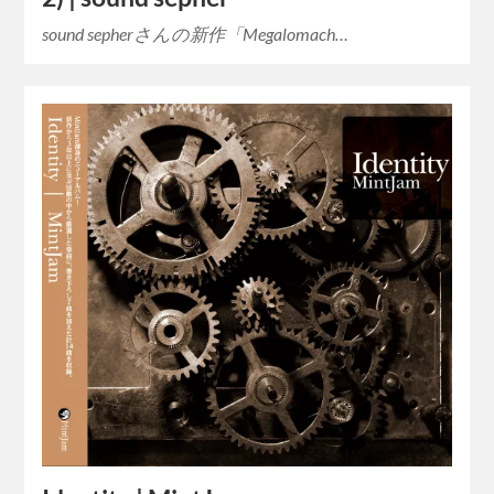
sound sepherさんの新作「Megalomach…