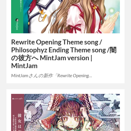
Rewrite Opening Theme song /
Philosophyz Ending Theme song /闇
の彼方へ MintJam version |
MintJam
MintJamさんの新作「Rewrite Opening…