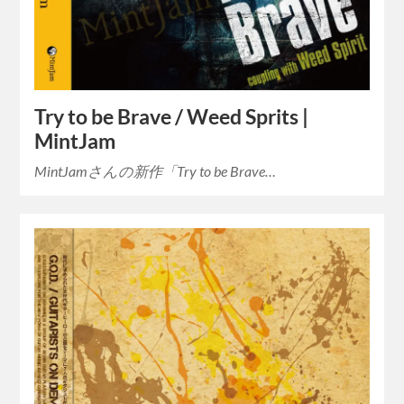
Try to be Brave / Weed Sprits |
MintJam
MintJamさんの新作「Try to be Brave…