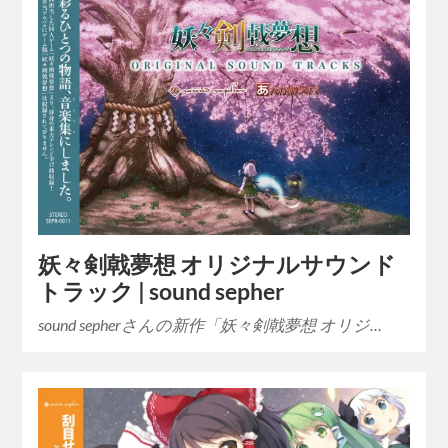
妖々剣戟夢想 オリジナルサウンド
トラック | sound sepher
sound sepherさんの新作「妖々剣戟夢想 オリジ…