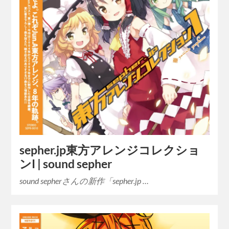
sepher.jp東方アレンジコレクショ
ンI | sound sepher
sound sepherさんの新作「sepher.jp …