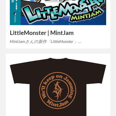
LittleMonster | MintJam
MintJamさんの新作「LittleMonster 」…