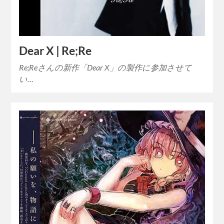
Dear X | Re;Re
Re;Reさんの新作「Dear X」の製作に参加させて
い…